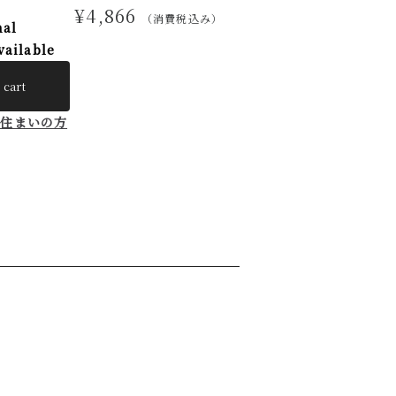
¥4,866
（消費税込み）
nal
vailable
 cart
お住まいの方