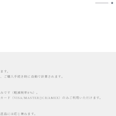
します。
り、ご購入手続き時に自動で計算されます。
みです（軽減税率8%）。
ード（VISA/MASTER/JCB/AMEX）のみご利用いただけます。
の返品には応じ兼ねます。