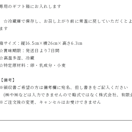
専用のギフト箱にお入れします
☆冷蔵庫で保存し、お召し上がり前に常温に戻していただくとよ
ます
箱サイズ：縦16.5㎝×横26㎝×高さ6.3㎝
☆賞味期限：発送日より7日間
☆高温多湿、冷蔵
☆特定原材料：卵・乳成分・小麦
【備考】
※領収書ご希望の方は備考欄に宛名、但し書きをご記入ください
(㈱や㈲などは入力できませんので略式ではなく株式会社、有限会
※ご注文後の変更、キャンセルはお受けできません