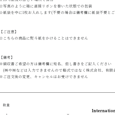
☆写真のように箱に直接リボンを巻いた状態での包装
☆紙袋を中に1枚お入れします(不要の場合は備考欄に紙袋不要とご
【ご注意】
☆こちらの商品に熨斗紙をかけることはできません
【備考】
※領収書ご希望の方は備考欄に宛名、但し書きをご記入ください
(㈱や㈲などは入力できませんので略式ではなく株式会社、有限会
※ご注文後の変更、キャンセルはお受けできません
数量
Internatio