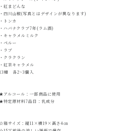
・紅まどんな
・四川山椒(写真とはデザインが異なります)
・トンカ
・ハバナクラブ7年(ラム酒)
・キャラメルミルク
・ペルー
・ラブ
・クラクラン
・紅茶キャラメル
13種 各2~3個入
★アルコール：一部商品に使用
★特定原材料7品目：乳成分
☆箱サイズ：縦11×横19×高さ4㎝
☆15℃前後の涼しい場所で保存