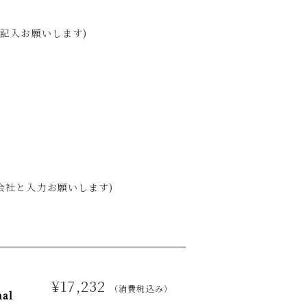
記入お願いします)
社と入力お願いします)
¥17,232
（消費税込み）
nal