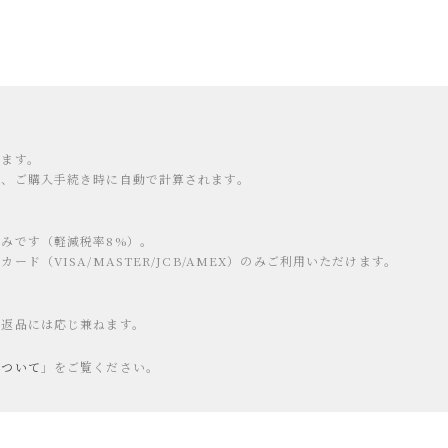
します。
り、ご購入手続き時に自動で計算されます。
みです（軽減税率8%）。
ード（VISA/MASTER/JCB/AMEX）のみご利用いただけます。
の返品には応じ兼ねます。
について
」をご覧ください。