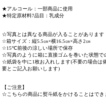
★アルコール：一部商品に使用
★特定原材料7品目：乳成分
☆写真とは異なる商品が入ることがあります
☆箱サイズ：縦5.5㎝×横16.5㎝×高さ2㎝
☆15℃前後の涼しい場所で保存
☆写真のように箱に直接ゴムを巻いた状態で
☆紙袋を中に1枚お入れします(不要の場合は
要とご記入お願いします)
【ご注意】
☆こちらの商品に熨斗紙をかけることはでき