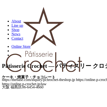
About
Line up
Shop
News
Contact
Online Store
Pâtisserie Crochet
― パティスリー クロ
ケーキ・焼菓子・チョコレート
https://thebase.com/inquiry/pchrochet-theshop-jp https://online.p-croc
https://online.p-crochet.jp/law
大阪 福島区
06-6454-4660