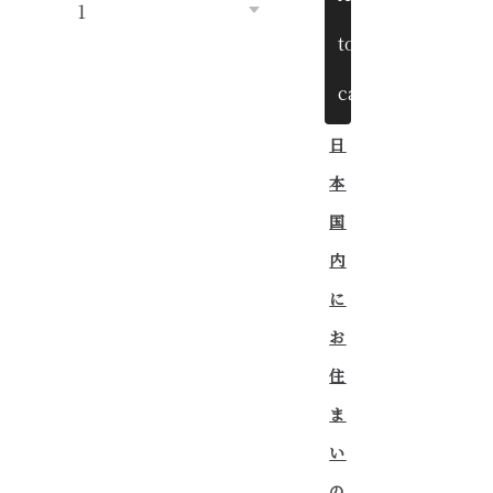
to
cart
日
本
国
内
に
お
住
ま
い
の