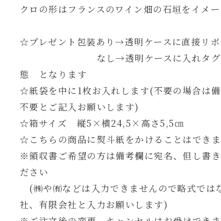
クロの形はフランスのワイン畑の石垣をイメー
☆プレゼント包装あり→透明ケースに直接リボ
なし→透明ケースに入れタグの
態 となります
☆紙袋を中に1枚お入れします(不要の場合は
不要とご記入お願いします)
☆箱サイズ 縦5×横24,5×高さ5,5㎝
☆こちらの商品に熨斗紙をかけることはでき
※領収書ご希望の方は備考欄に宛名、但し書
ださい
(㈱や㈲などは入力できませんので略式では
社、有限会社と入力お願いします)
※ご注文後の変更、キャンセルはお受けでき