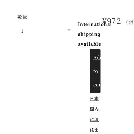
数量
¥972
（
International
shipping
available
Add
to
cart
日本
国内
にお
住ま